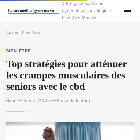
Votre guide santé en
gynécologie, sexologie et
bien-être féminin
Accueil
›
Bien-être
BIEN-ÊTRE
Top stratégies pour atténuer
les crampes musculaires des
seniors avec le cbd
Soan — 5 mars 2025 — 6 min de lecture