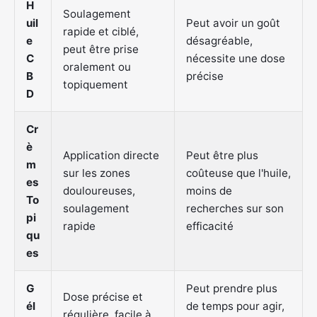
H
Soulagement
uil
Peut avoir un goût
rapide et ciblé,
e
désagréable,
peut être prise
C
nécessite une dose
oralement ou
B
précise
topiquement
D
Cr
è
Application directe
Peut être plus
m
sur les zones
coûteuse que l'huile,
es
douloureuses,
moins de
To
soulagement
recherches sur son
pi
rapide
efficacité
qu
es
G
Peut prendre plus
Dose précise et
él
de temps pour agir,
régulière, facile à