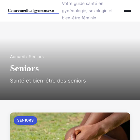
Votre guide santé en
gynécologie, sexologie et
bien-être féminin
Accueil
› Seniors
Seniors
Santé et bien-être des seniors
SENIORS