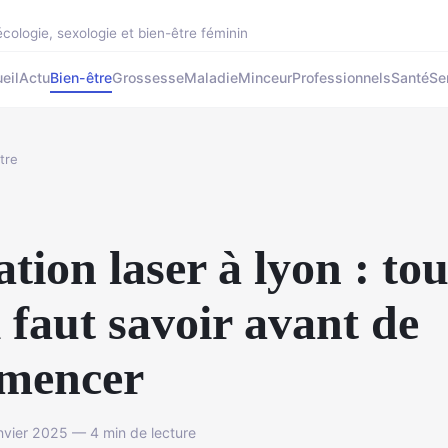
cologie, sexologie et bien-être féminin
eil
Actu
Bien-être
Grossesse
Maladie
Minceur
Professionnels
Santé
Se
tre
ation laser à lyon : tou
l faut savoir avant de
mencer
vier 2025 — 4 min de lecture