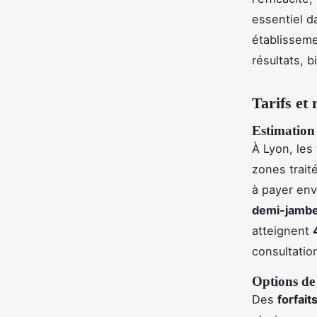
essentiel d
établissemen
résultats, b
Tarifs et
Estimation 
À Lyon, les t
zones trait
à payer en
demi-jamb
atteignent
consultation
Options de 
Des
forfait