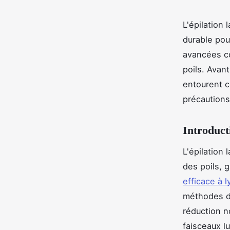
L'épilation 
durable pou
avancées co
poils. Avan
entourent ce
précautions
Introducti
L'épilation 
des poils, 
efficace à l
méthodes d'
réduction n
faisceaux lu