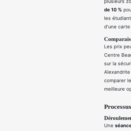
plusieurs z
de 10 %
pou
les étudian
d'une carte 
Comparaison
Les prix pe
Centre Beau
sur la sécur
Alexandrite
comparer le
meilleure o
Processus
Déroulement
Une
séance 