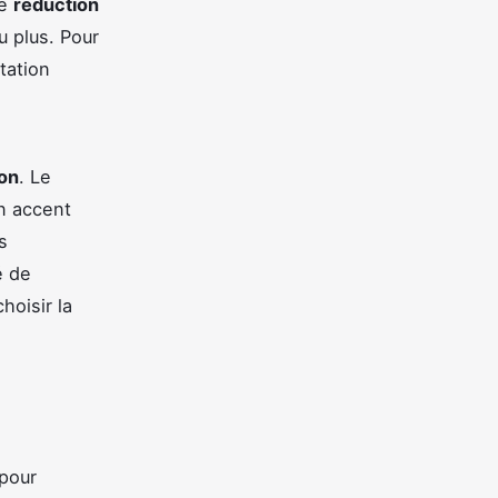
ne
réduction
u plus. Pour
tation
yon
. Le
n accent
s
é de
hoisir la
pour