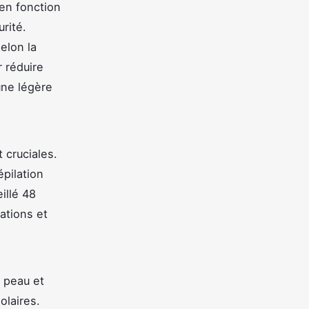
 en fonction
urité.
elon la
r réduire
une légère
 cruciales.
épilation
illé 48
ations et
a peau et
olaires.