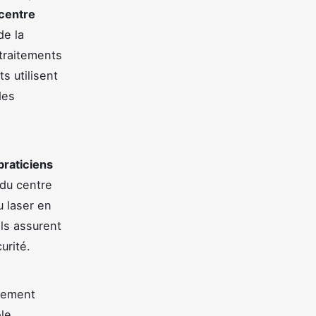
 centre
de la
traitements
s utilisent
des
praticiens
 du centre
u laser en
ils assurent
urité.
lement
ôle