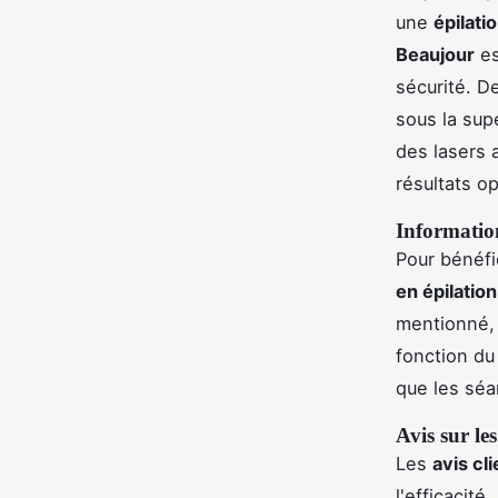
une
épilatio
Beaujour
es
sécurité. 
sous la sup
des lasers 
résultats o
Information
Pour bénéfic
en épilation
mentionné, 
fonction du
que les séa
Avis sur le
Les
avis cli
l'efficacité