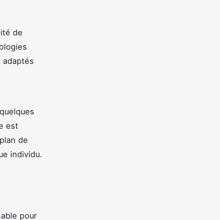
ité de
nologies
t adaptés
 quelques
e est
 plan de
ue individu.
nable pour