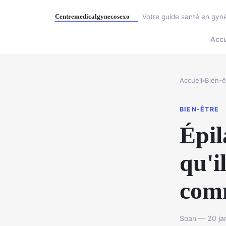
Votre guide santé en gyné
Accu
Accueil
›
Bien-ê
BIEN-ÊTRE
Épil
qu'i
com
Soan — 20 jan