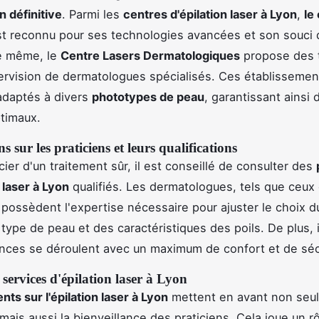
n définitive
. Parmi les
centres d'épilation laser à Lyon
,
le
t reconnu pour ses technologies avancées et son souci 
De même, le
Centre Lasers Dermatologiques
propose des 
ervision de dermatologues spécialisés. Ces établissement
adaptés à divers
phototypes de peau
, garantissant ainsi 
ptimaux.
s sur les praticiens et leurs qualifications
ier d'un traitement sûr, il est conseillé de consulter des
 laser à Lyon
qualifiés. Les dermatologues, tels que ceux
possèdent l'expertise nécessaire pour ajuster le choix d
 type de peau et des caractéristiques des poils. De plus, 
nces se déroulent avec un maximum de confort et de séc
s services d'épilation laser à Lyon
ents sur l'épilation laser à Lyon
mettent en avant non seu
, mais aussi la bienveillance des praticiens. Cela joue un r