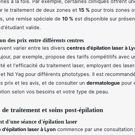
ones à la fois. Par exemple, certaines cliniques offrent u
r le traitement de deux zones et
15 %
pour trois zones o
ts, une remise spéciale de
10 %
est disponible sur présen
d'étudiant valide.
 des prix entre différents centres
uvent varier entre les divers
centres d'épilation laser à L
jour, par exemple, propose des tarifs compétitifs avec u
ité et l'efficacité du traitement laser, employant des laser
 et Nd Yag pour différents phototypes. Il est recommand
s prix et les avis, et de consulter un
dermatologue
pour c
ption selon vos besoins et votre type de peau.
 de traitement et soins post-épilation
 d'une séance d'épilation laser
d'épilation laser à Lyon
commence par une consultation 