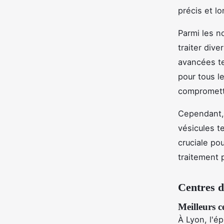
précis et lo
Parmi les n
traiter dive
avancées te
pour tous l
compromettr
Cependant, 
vésicules t
cruciale po
traitement p
Centres d
Meilleurs c
À Lyon, l'é