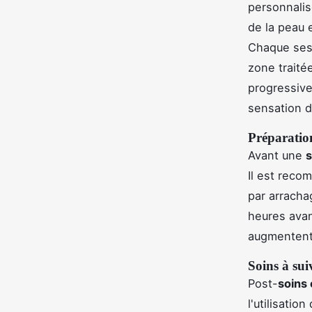
personnalis
de la peau e
Chaque sess
zone traitée
progressive
sensation 
Préparation
Avant une
s
Il est reco
par arracha
heures avan
augmentent 
Soins à sui
Post-
soins 
l'utilisati