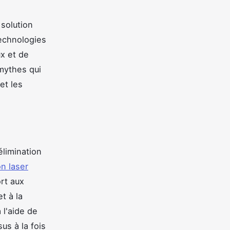
 solution
technologies
x et de
 mythes qui
et les
élimination
on laser
rt aux
t à la
 l'aide de
us à la fois