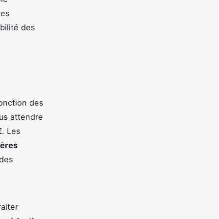
ces
bilité des
onction des
us attendre
€
. Les
ières
 des
aiter