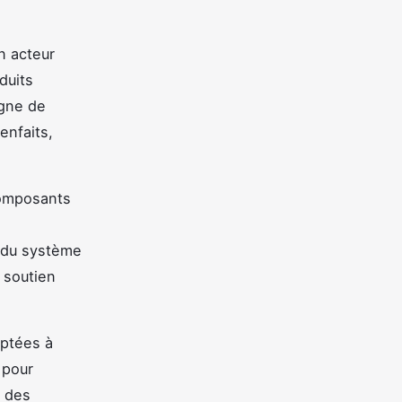
n acteur
duits
gne de
enfaits,
composants
t du système
e soutien
aptées à
 pour
, des