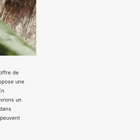
offre de
ropose une
En
uvrons un
 dans
 peuvent