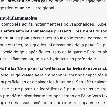
 le
Forever Aloe Vera gel
, ce produit favorise également
gestion et un équilibre global.
anti-inflammatoires
 composés actifs, notamment les polysaccharides, l'Aloe
es
effets anti-inflammatoires
puissants. Ces bienfaits son
ement utiles pour apaiser des troubles internes, comme les 
 ou externes, tels que les inflammations de la peau. De pl
on locale de gels spécifiques issus de la gamme Forever ai
s et l'inflammation, tout en hydratant en profondeur.
de l'Aloe Vera pour les brûlures et les irritations cutané
ogie, le
gel d'Aloe Vera
est reconnu pour ses capacités à
 superficielles et à calmer les irritations. Son effet calma
ait de cette plante un ingrédient clé pour les soins de pr
s propriétés cicatrisantes et apaisantes de l'Aloe Vera fav
apide des tissus, améliorant la texture et l'apparence de 