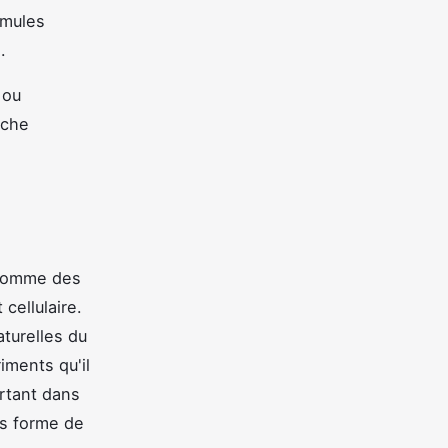
ormules
.
 ou
oche
 comme des
cellulaire.
turelles du
iments qu'il
ortant dans
us forme de