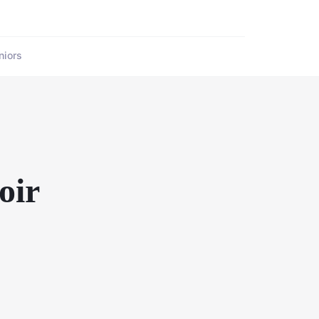
niors
oir