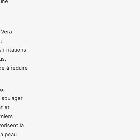
 une
 Vera
t
irritations
us,
de à réduire
es
 soulager
nt et
emiers
orisent la
la peau.