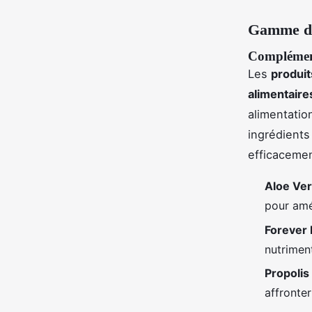
Gamme de
Complément
Les
produit
alimentaire
alimentatio
ingrédients
efficacemen
Aloe Ver
pour amél
Forever
nutriment
Propolis
affronter