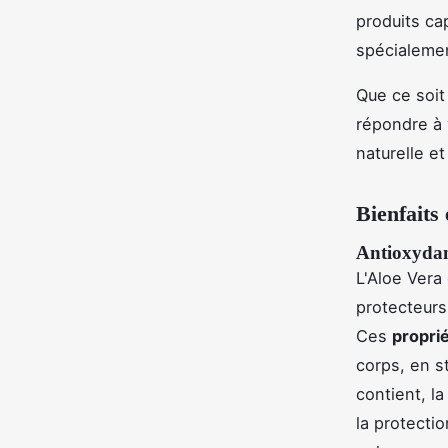
produits cap
spécialemen
Que ce soit 
répondre à 
naturelle et
Bienfaits 
Antioxydan
L'Aloe Vera
protecteurs
Ces
propri
corps, en s
contient, l
la protecti