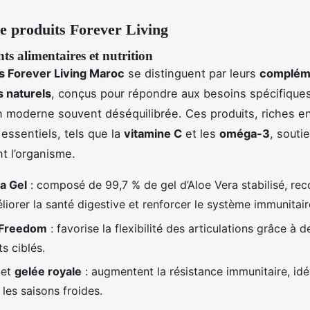
 produits Forever Living
s alimentaires et nutrition
s Forever Living Maroc
se distinguent par leurs
complém
s naturels
, conçus pour répondre aux besoins spécifique
n moderne souvent déséquilibrée. Ces produits, riches e
 essentiels, tels que la
vitamine C
et les
oméga-3
, souti
t l’organisme.
a Gel
: composé de 99,7 % de gel d’Aloe Vera stabilisé, r
iorer la santé digestive et renforcer le système immunitair
 Freedom
: favorise la flexibilité des articulations grâce à d
s ciblés.
et
gelée royale
: augmentent la résistance immunitaire, idé
 les saisons froides.