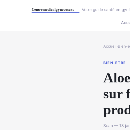
Votre guide santé en gyné
Accu
Accueil
›
Bien-ê
BIEN-ÊTRE
Aloe
sur 
prod
Soan — 18 jan