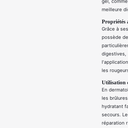
gel, comme
meilleure di
Propriétés 
Grâce à ses
possède d
particulièr
digestives,
l'applicati
les rougeur
Utilisation 
En dermatol
les brûlures
hydratant f
secours. Le
réparation r