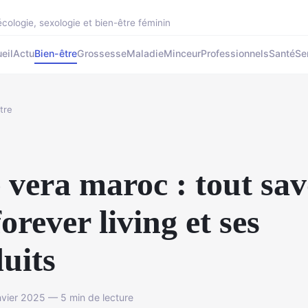
cologie, sexologie et bien-être féminin
eil
Actu
Bien-être
Grossesse
Maladie
Minceur
Professionnels
Santé
Se
tre
 vera maroc : tout sav
forever living et ses
uits
vier 2025 — 5 min de lecture