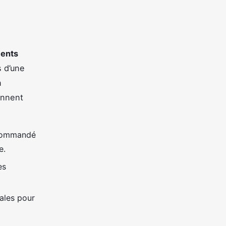
ents
s d’une
n
ennent
ecommandé
e.
es
ales pour