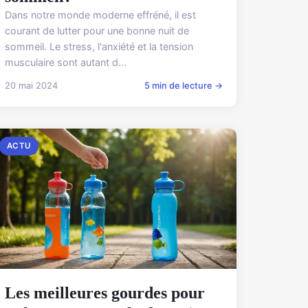
Dans notre monde moderne effréné, il est
courant de lutter pour une bonne nuit de
sommeil. Le stress, l'anxiété et la tension
musculaire sont autant d...
20 mai 2024
5 min de lecture →
ACTU
Les meilleures gourdes pour