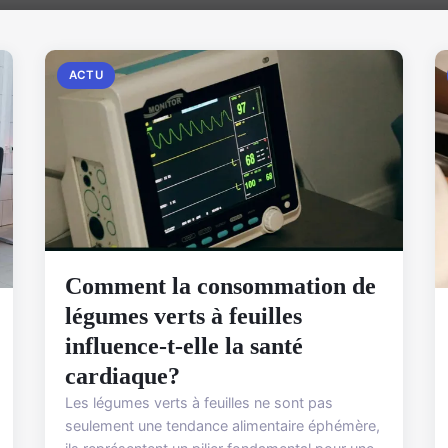
ACTU
Comment la consommation de
légumes verts à feuilles
influence-t-elle la santé
cardiaque?
Les légumes verts à feuilles ne sont pas
seulement une tendance alimentaire éphémère,