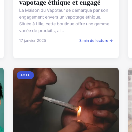
vapotage éthique et engagé
La Maison du Vapoteur se démarque par son
engagement envers un vapotage éthique.
Située à Lille, cette boutique offre une gamme
variée de produits, al...
17 janvier 2025
3 min de lecture →
ACTU