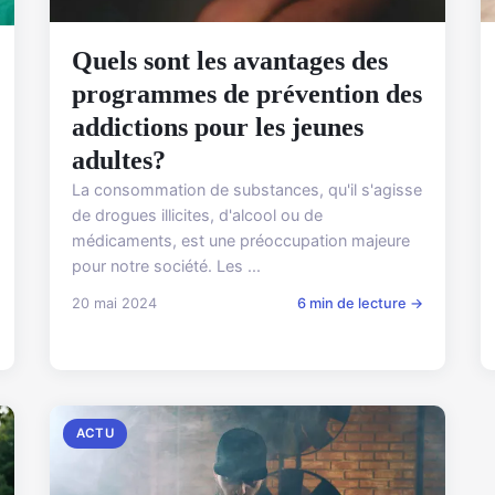
Quels sont les avantages des
programmes de prévention des
addictions pour les jeunes
adultes?
La consommation de substances, qu'il s'agisse
de drogues illicites, d'alcool ou de
médicaments, est une préoccupation majeure
pour notre société. Les ...
20 mai 2024
6 min de lecture →
ACTU