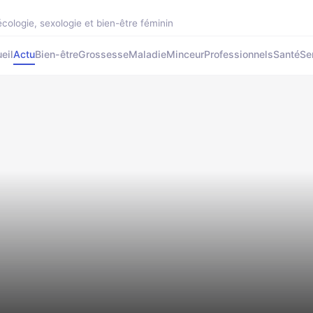
cologie, sexologie et bien-être féminin
eil
Actu
Bien-être
Grossesse
Maladie
Minceur
Professionnels
Santé
Se