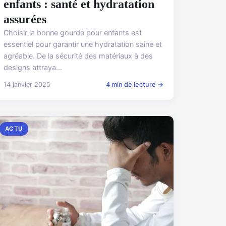
enfants : santé et hydratation
assurées
Choisir la bonne gourde pour enfants est
essentiel pour garantir une hydratation saine et
agréable. De la sécurité des matériaux à des
designs attraya...
14 janvier 2025
4 min de lecture →
ACTU