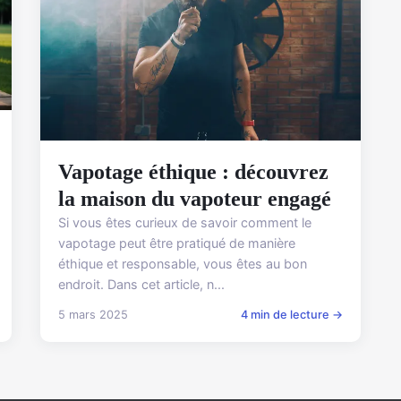
Vapotage éthique : découvrez
la maison du vapoteur engagé
Si vous êtes curieux de savoir comment le
vapotage peut être pratiqué de manière
éthique et responsable, vous êtes au bon
endroit. Dans cet article, n...
5 mars 2025
4 min de lecture →