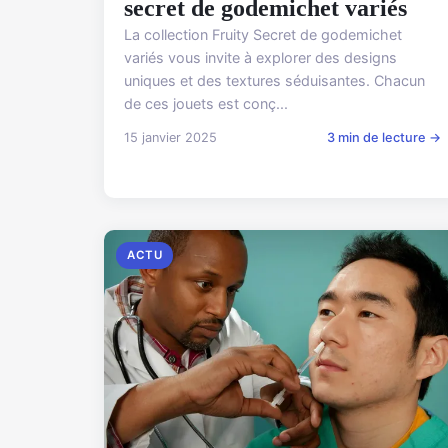
secret de godemichet variés
La collection Fruity Secret de godemichet
variés vous invite à explorer des designs
uniques et des textures séduisantes. Chacun
de ces jouets est conç...
15 janvier 2025
3 min de lecture →
ACTU