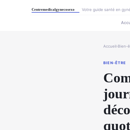
Votre guide santé en gyné
Accu
Accueil
›
Bien-ê
BIEN-ÊTRE
Com
jour
déco
quot