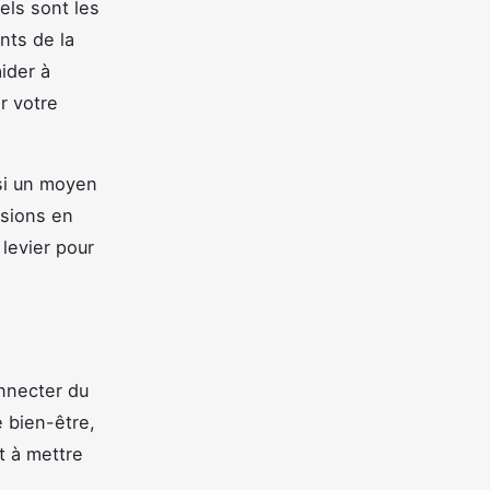
uels sont les
nts de la
ider à
r votre
si un moyen
isions en
levier pour
onnecter du
e bien-être,
t à mettre