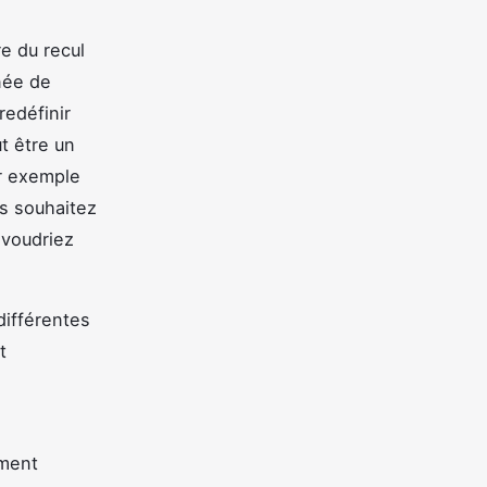
re du recul
née de
redéfinir
t être un
ar exemple
us souhaitez
 voudriez
 différentes
t
iment