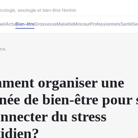
cologie, sexologie et bien-être féminin
eil
Actu
Bien-être
Grossesse
Maladie
Minceur
Professionnels
Santé
Se
tre
ment organiser une
née de bien-être pour 
nnecter du stress
idien?