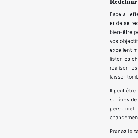
Redéfinir 
Face à l'eff
et de se re
bien-être pe
vos objecti
excellent m
lister les 
réaliser, l
laisser tom
Il peut être
sphères de v
personnel..
changement
Prenez le 