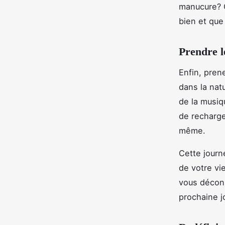
manucure? Q
bien et que
Prendre l
Enfin, pren
dans la nat
de la musiq
de recharge
même.
Cette journ
de votre vi
vous déconn
prochaine j