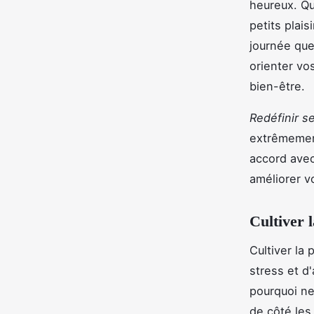
heureux. Qu'
petits plai
journée que
orienter vo
bien-être.
Redéfinir se
extrêmement
accord avec
améliorer vo
Cultiver l
Cultiver la
stress et d
pourquoi ne
de côté les 