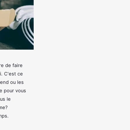
e de faire
. C'est ce
kend ou les
re pour vous
us le
ême?
mps.