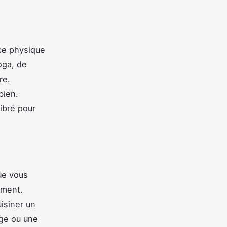
ce physique
oga, de
re.
bien.
ibré pour
que vous
ement.
uisiner un
age ou une