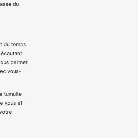
fasse du
nt du temps
n écoutant
 vous permet
vec vous-
le tumulte
e vous et
votre