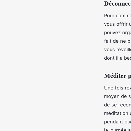
Déconnect
Pour comme
vous offrir
pouvez orga
fait de ne 
vous réveil
dont il a be
Méditer p
Une fois ré
moyen de se
de se recon
méditation 
pendant qu
la journée 