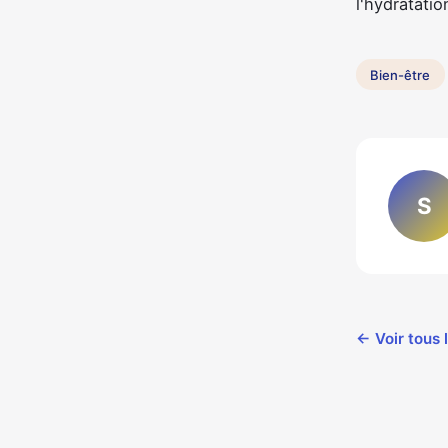
l'hydratati
Bien-être
S
← Voir tous 