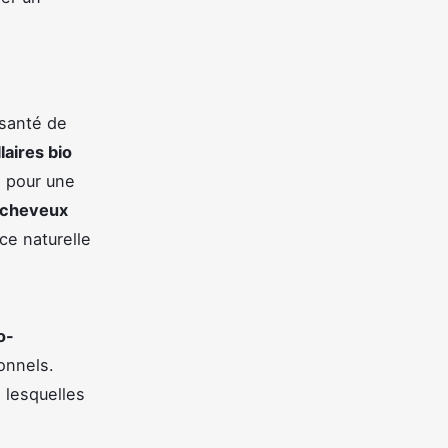
 santé de
laires bio
e pour une
r cheveux
ce naturelle
o-
ionnels.
 lesquelles