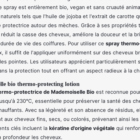
 spray est entièrement bio, vegan et sans cruauté anima
naturels tels que l'huile de jojoba et l'extrait de carotte 
e protectrice autour des mèches. Grâce à ses propriétés
l réduit la casse des cheveux, améliore la douceur et la bri
 durée de vie des coiffures. Pour utiliser ce
spray thermo
, il suffit de l'appliquer uniformément sur des cheveux 
 les pointes. Les utilisateurs apprécient particulièrement 
ans la protection tout en offrant un aspect radieux à la c
le bio thermo-protecting lotion
hermo-protectrice de Mademoiselle Bio
est reconnue pou
jusqu'à 230°C, essentielle pour préserver la santé des c
chauffants. Avec sa légèreté et son absence de résidus, e
t aux cheveux fins, secs, ou colorés, prévenant ainsi les f
ents clés incluent la
kératine d'origine végétale
qui renfor
en profondeur les cheveux.