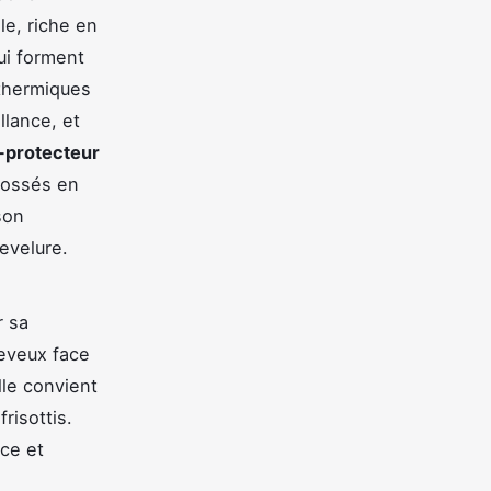
le, riche en
qui forment
 thermiques
llance, et
-protecteur
brossés en
son
hevelure.
r sa
heveux face
lle convient
risottis.
ce et