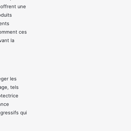
 offrent une
oduits
ents
 comment ces
vant la
éger les
ge, tels
otectrice
ance
agressifs qui