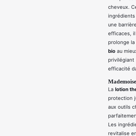
cheveux. Ce
ingrédients 
une barrièr
efficaces, i
prolonge la
bio
au mieux
privilégiant
efficacité d
Mademoisel
La
lotion t
protection 
aux outils 
parfaitemen
Les ingrédi
revitalise 