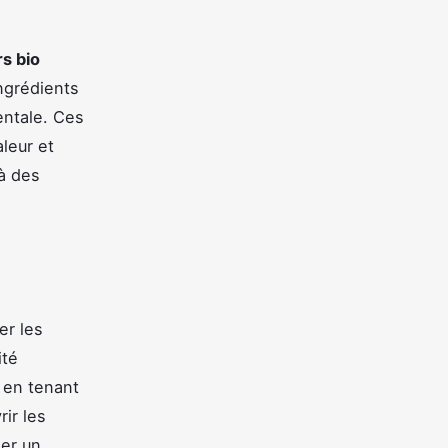
s bio
ngrédients
entale. Ces
aleur et
 à des
er les
ité
 en tenant
ir les
ser un