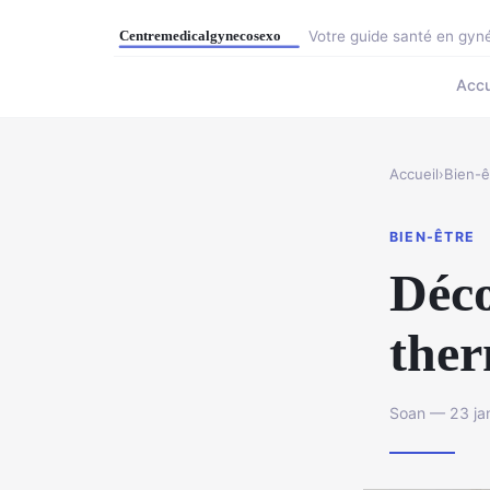
Votre guide santé en gyné
Accu
Accueil
›
Bien-ê
BIEN-ÊTRE
Déco
ther
Soan — 23 jan