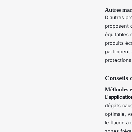
Autres mar
D'autres pr
proposent d
équitables 
produits éco
participent
protections
Conseils d
Méthodes ef
L'
applicati
dégâts caus
optimale, v
le flacon à
zones fréqu