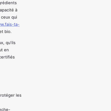
grédients
apacité à
r ceux qui
w.fais-ta-
t bio.
, qu'ils
ut en
ertifiés
protéger les
sèche-