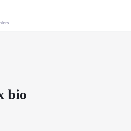
niors
x bio