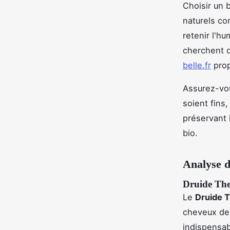
Choisir un 
naturels co
retenir l'hu
cherchent d
belle.fr
prop
Assurez-vou
soient fins,
préservant 
bio.
Analyse d
Druide The
Le
Druide 
cheveux des
indispensab