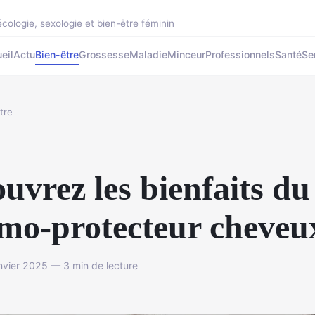
cologie, sexologie et bien-être féminin
eil
Actu
Bien-être
Grossesse
Maladie
Minceur
Professionnels
Santé
Se
tre
uvrez les bienfaits du
mo-protecteur cheveu
vier 2025 — 3 min de lecture