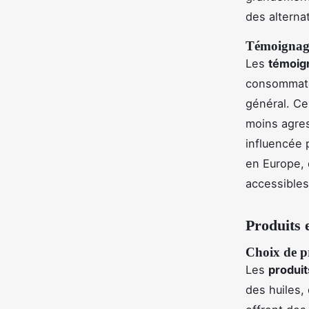
des alterna
Témoignage
Les
témoign
consommateu
général. Ce
moins agres
influencée 
en Europe, 
accessible
Produits
Choix de pr
Les
produit
des huiles,