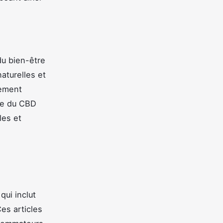
du bien-être
aturelles et
gement
nce du CBD
les et
ui inclut
Ces articles