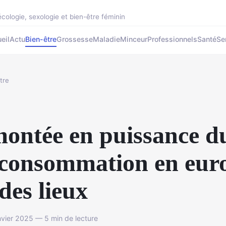
cologie, sexologie et bien-être féminin
eil
Actu
Bien-être
Grossesse
Maladie
Minceur
Professionnels
Santé
Se
tre
ontée en puissance d
consommation en euro
 des lieux
vier 2025 — 5 min de lecture