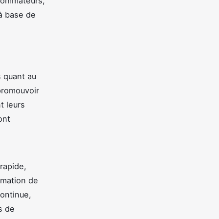
nsommateurs,
 à base de
s quant au
promouvoir
t leurs
ont
rapide,
mmation de
ontinue,
s de