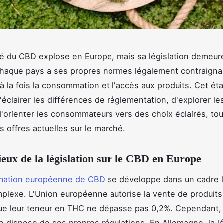
té du CBD explose en Europe, mais sa législation demeu
Chaque pays a ses propres normes légalement contraigna
à la fois la consommation et l'accès aux produits. Cet éta
'éclairer les différences de réglementation, d'explorer l
'orienter les consommateurs vers des choix éclairés, tou
s offres actuelles sur le marché.
lieux de la législation sur le CBD en Europe
ation européenne de CBD
se développe dans un cadre lé
mplexe. L'Union européenne autorise la vente de produit
que leur teneur en THC ne dépasse pas 0,2%. Cependant,
 dispose de ses propres régulations. En Allemagne, la lé