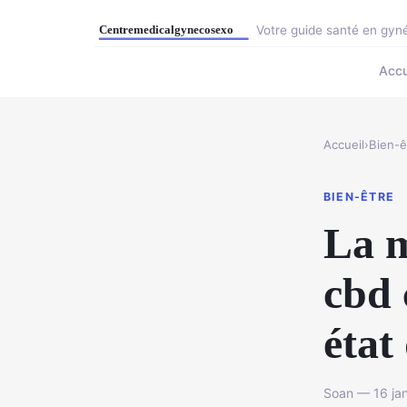
Votre guide santé en gyné
Accu
Accueil
›
Bien-ê
BIEN-ÊTRE
La m
cbd 
état
Soan — 16 jan