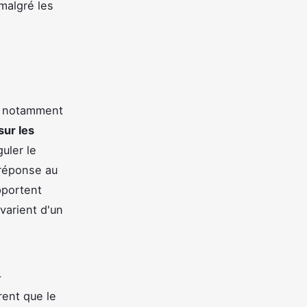
malgré les
s, notamment
sur les
uler le
 réponse au
pportent
varient d'un
-
rent que le