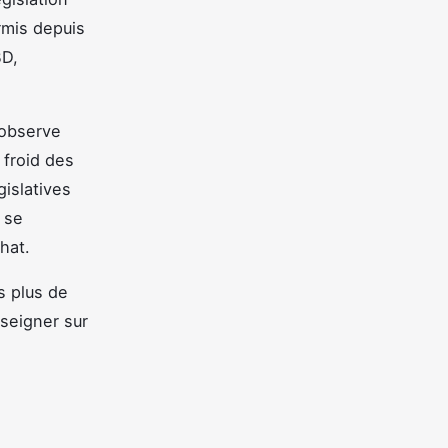
rmis depuis
BD,
 observe
 froid des
gislatives
 se
hat.
s plus de
seigner sur