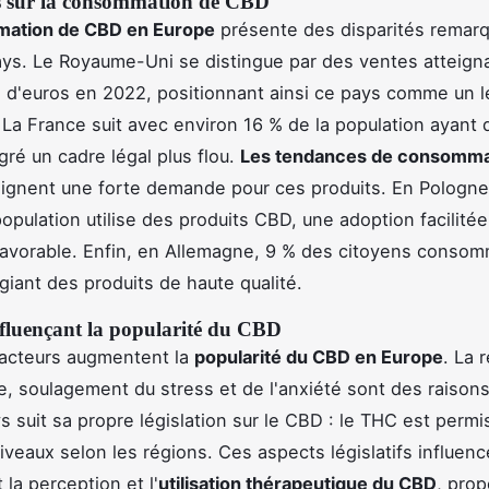
es sur la consommation de CBD
ation de CBD en Europe
présente des disparités remar
ays. Le Royaume-Uni se distingue par des ventes atteign
s d'euros en 2022, positionnant ainsi ce pays comme un 
 La France suit avec environ 16 % de la population ayant
gré un cadre légal plus flou.
Les tendances de consomma
ignent une forte demande pour ces produits. En Pologne
population utilise des produits CBD, une adoption facilité
 favorable. Enfin, en Allemagne, 9 % des citoyens conso
égiant des produits de haute qualité.
nfluençant la popularité du CBD
facteurs augmentent la
popularité du CBD en Europe
. La 
e, soulagement du stress et de l'anxiété sont des raison
 suit sa propre législation sur le CBD : le THC est permi
niveaux selon les régions. Ces aspects législatifs influenc
la perception et l'
utilisation thérapeutique du CBD
, prop