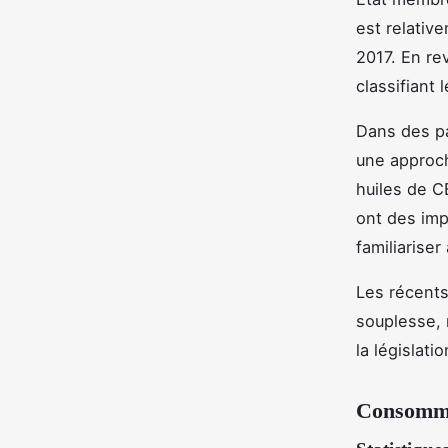
est relativ
2017. En re
classifiant
Dans des pa
une approche
huiles de CB
ont des imp
familiarise
Les récents
souplesse, 
la législati
Consomma