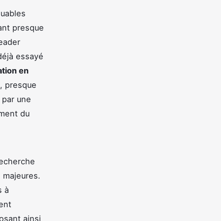
quables
ant presque
leader
 déjà essayé
tion en
, presque
e par une
mment du
recherche
s majeures.
s à
ent
osant ainsi