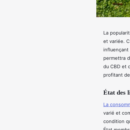
La populari
et variée. 
influençant 
permettra d
du CBD et d
profitant de
État des 
La consomm
varié et co
condition 
État membre