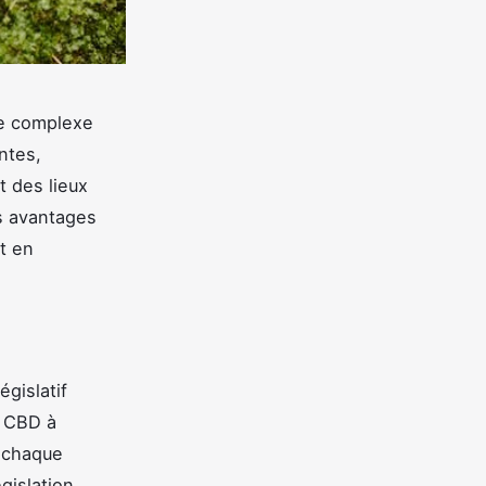
re complexe
ntes,
t des lieux
es avantages
t en
gislatif
s CBD à
 chaque
gislation