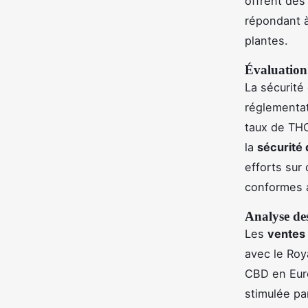
offrent des
répondant à
plantes.
Évaluation 
La sécurité
réglementati
taux de THC
la
sécurité
efforts sur
conformes 
Analyse des
Les
ventes 
avec le Roy
CBD en Eur
stimulée pa