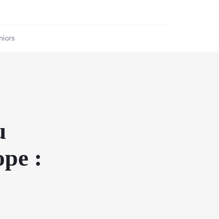
niors
u
pe :