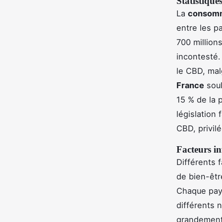
Statistiqu
La
consomm
entre les p
700 million
incontesté.
le CBD, mal
France
soul
15 % de la 
législation
CBD, privil
Facteurs i
Différents 
de bien-êtr
Chaque pays
différents 
grandement 