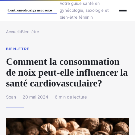
Votre guide santé en
gynécologie, sexologie et
bien-être féminin
Accueil
›
Bien-être
BIEN-ÊTRE
Comment la consommation
de noix peut-elle influencer la
santé cardiovasculaire?
Soan — 20 mai 2024 — 6 min de lecture