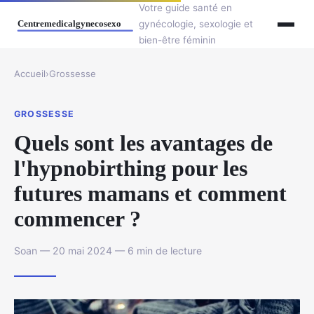
Votre guide santé en
gynécologie, sexologie et
bien-être féminin
Accueil
›
Grossesse
GROSSESSE
Quels sont les avantages de
l'hypnobirthing pour les
futures mamans et comment
commencer ?
Soan — 20 mai 2024 — 6 min de lecture