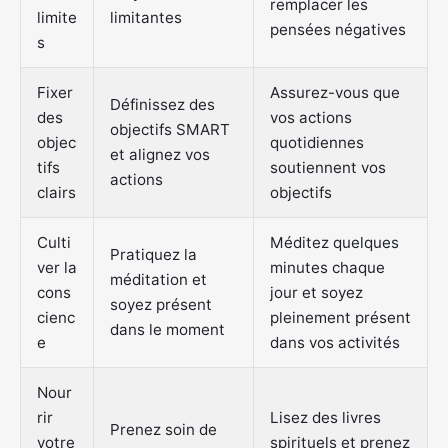
remplacer les
limite
limitantes
pensées négatives
s
Fixer
Assurez-vous que
Définissez des
des
vos actions
objectifs SMART
objec
quotidiennes
et alignez vos
tifs
soutiennent vos
actions
clairs
objectifs
Culti
Méditez quelques
Pratiquez la
ver la
minutes chaque
méditation et
cons
jour et soyez
soyez présent
cienc
pleinement présent
dans le moment
e
dans vos activités
Nour
rir
Lisez des livres
Prenez soin de
votre
spirituels et prenez