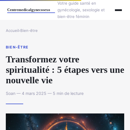
Votre guide santé en
gynécologie, sexologie et
bien-être féminin
Accueil
›
Bien-être
BIEN-ÊTRE
Transformez votre
spiritualité : 5 étapes vers une
nouvelle vie
Soan — 4 mars 2025 — 5 min de lecture