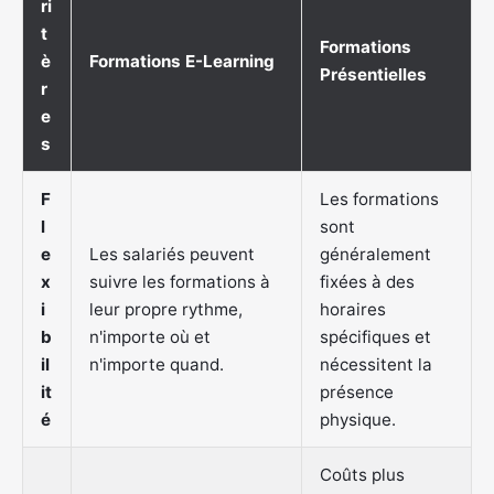
ri
t
Formations
è
Formations E-Learning
Présentielles
r
e
s
F
Les formations
l
sont
e
Les salariés peuvent
généralement
x
suivre les formations à
fixées à des
i
leur propre rythme,
horaires
b
n'importe où et
spécifiques et
il
n'importe quand.
nécessitent la
it
présence
é
physique.
Coûts plus