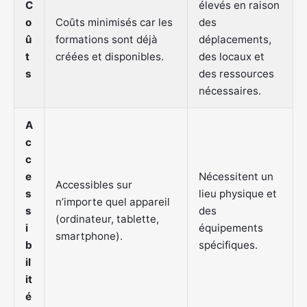
C
élevés en raison
o
Coûts minimisés car les
des
û
formations sont déjà
déplacements,
t
créées et disponibles.
des locaux et
s
des ressources
nécessaires.
A
c
c
e
Nécessitent un
Accessibles sur
s
lieu physique et
n’importe quel appareil
s
des
(ordinateur, tablette,
i
équipements
smartphone).
b
spécifiques.
il
it
é