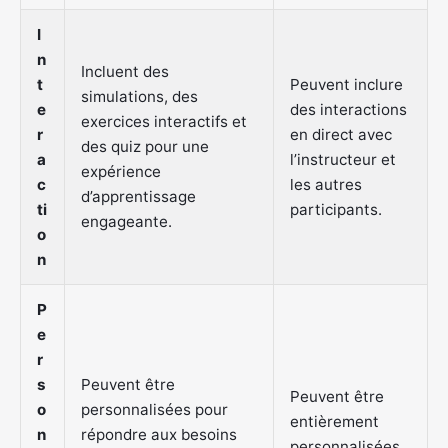
I
n
Incluent des
t
Peuvent inclure
simulations, des
e
des interactions
exercices interactifs et
r
en direct avec
des quiz pour une
a
l’instructeur et
expérience
c
les autres
d’apprentissage
ti
participants.
engageante.
o
n
P
e
r
s
Peuvent être
Peuvent être
o
personnalisées pour
entièrement
n
répondre aux besoins
personnalisées